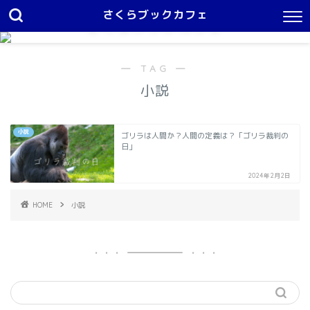
さくらブックカフェ
さくらブックカフェ
１日中本を読んでいたい
― TAG ―
小説
小説
ゴリラは人間か？人間の定義は？「ゴリラ裁判の
日」
2024年2月2日
HOME
小説