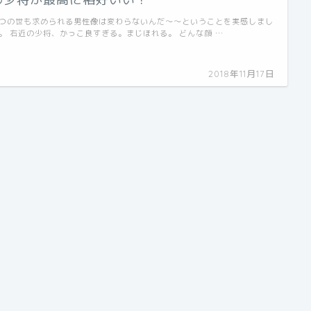
つの世も求められる男性像は変わらないんだ〜〜ということを実感しまし
。 右近の少将、かっこ良すぎる。まじほれる。 どんな顔 …
2018年11月17日