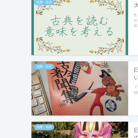
古典・名作
も
か
な
古典・名作
『
訓
古典・名作