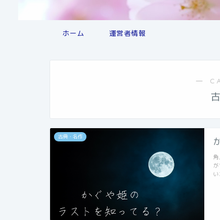
ホーム
運営者情報
― C
古典・名作
角
が
い