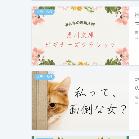
古典・名作
古
い
古典・名作
藤
ん