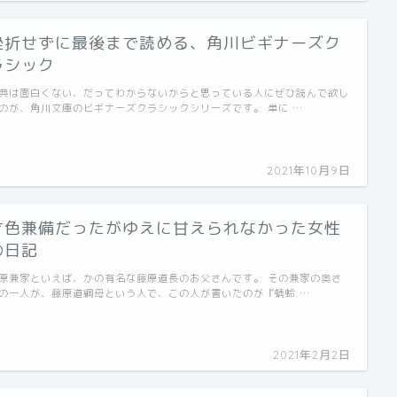
挫折せずに最後まで読める、角川ビギナーズク
ラシック
典は面白くない、だってわからないからと思っている人にぜひ読んで欲し
のが、角川文庫のビギナーズクラシックシリーズです。 単に …
2021年10月9日
才色兼備だったがゆえに甘えられなかった女性
の日記
原兼家といえば、かの有名な藤原道長のお父さんです。 その兼家の奥さ
の一人が、藤原道綱母という人で、この人が書いたのが『蜻蛉 …
2021年2月2日