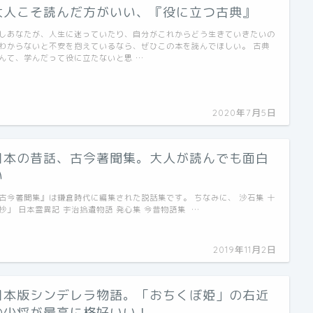
大人こそ読んだ方がいい、『役に立つ古典』
しあなたが、人生に迷っていたり、自分がこれからどう生きていきたいの
わからないと不安を抱えているなら、ぜひこの本を読んでほしい。 古典
んて、学んだって役に立たないと思 …
2020年7月5日
日本の昔話、古今著聞集。大人が読んでも面白
い
古今著聞集』は鎌倉時代に編集された説話集です。 ちなみに、 沙石集 十
抄」 日本霊異記 宇治拾遺物語 発心集 今昔物語集 …
2019年11月2日
日本版シンデレラ物語。「おちくぼ姫」の右近
の少将が最高に格好いい！