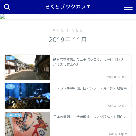
さくらブックカフェ
さくらブックカフェ
１日中本を読んでいたい
― ARCHIVES ―
2019年 11月
小説
妖も恋をする。今回もほっこり、しゃばけシリー
ズ『ぬしさまへ』
2019年11月18日
小説
「ブラジル蝶の謎」国名シリーズ第３弾の短編集
2019年11月13日
古典・名作
日本の昔話、古今著聞集。大人が読んでも面白い
2019年11月2日