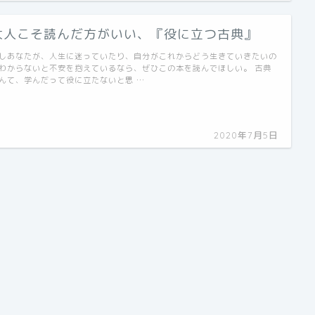
大人こそ読んだ方がいい、『役に立つ古典』
しあなたが、人生に迷っていたり、自分がこれからどう生きていきたいの
わからないと不安を抱えているなら、ぜひこの本を読んでほしい。 古典
んて、学んだって役に立たないと思 …
2020年7月5日