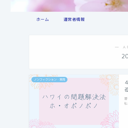
ホーム
運営者情報
― A
2
ノンフィクション・実用
潜
私