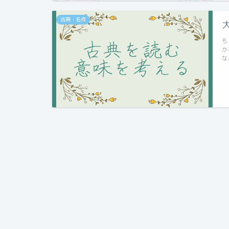
古典・名作
も
か
な