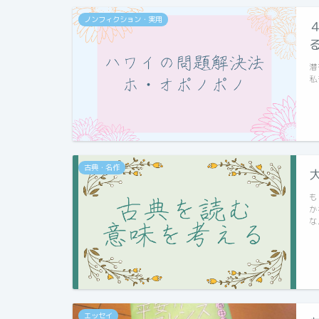
ノンフィクション・実用
潜
私
古典・名作
も
か
な
エッセイ