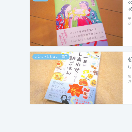
平
改
ノンフィクション・実用
朝
減