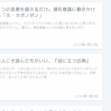
４つの言葉を唱えるだけ。潜在意識に働きかけ
る「ホ・オポノポノ」
在意識というと、スピリチュアルで怪しいと感じる人も多いと思います。
もそうでした。 確かに、潜在意識というのは目に見えないので、 …
2020年7月27日
大人こそ読んだ方がいい、『役に立つ古典』
しあなたが、人生に迷っていたり、自分がこれからどう生きていきたいの
わからないと不安を抱えているなら、ぜひこの本を読んでほしい。 古典
んて、学んだって役に立たないと思 …
2020年7月5日