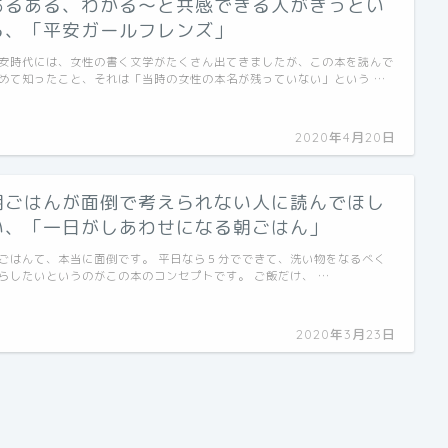
あるある、わかる〜と共感できる人がきっとい
る、「平安ガールフレンズ」
安時代には、女性の書く文学がたくさん出てきましたが、この本を読んで
めて知ったこと、それは「当時の女性の本名が残っていない」という …
2020年4月20日
朝ごはんが面倒で考えられない人に読んでほし
い、「一日がしあわせになる朝ごはん」
ごはんて、本当に面倒です。 平日なら５分でできて、洗い物をなるべく
らしたいというのがこの本のコンセプトです。 ご飯だけ、 …
2020年3月23日