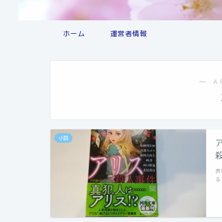
ホーム
運営者情報
― A
小説
表
＆