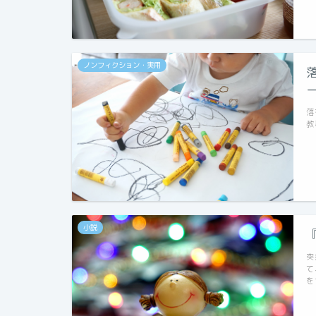
ノンフィクション・実用
落
教
小説
突
て
を