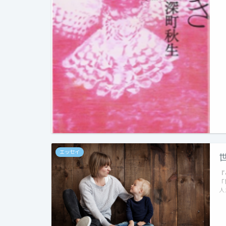
エッセイ
『
「
人