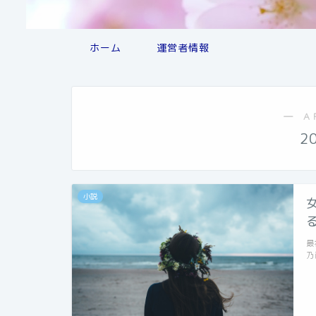
ホーム
運営者情報
― A
2
小説
最
乃