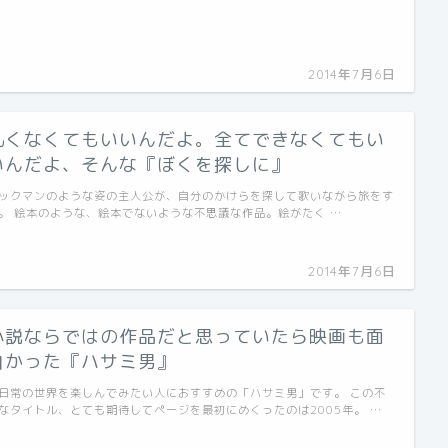
2014年7月6日
丸くなくてもいいんだよ。全てできなくてもい
いんだよ、そんな『ぼくを探しに』
ックマンのような姿の主人公が、自分のかけらを探して歌いながら旅をす
。 絵本のような、絵本でないような不思議な作品。絵がたく …
2014年7月6日
小説ならではの作品だと思っていたら映画も面
白かった『ハサミ男』
日常の世界を楽しんでみたい人におすすめの「ハサミ男」です。 この不
なタイトル、とても期待してページを最初にめくったのは2005年。 …