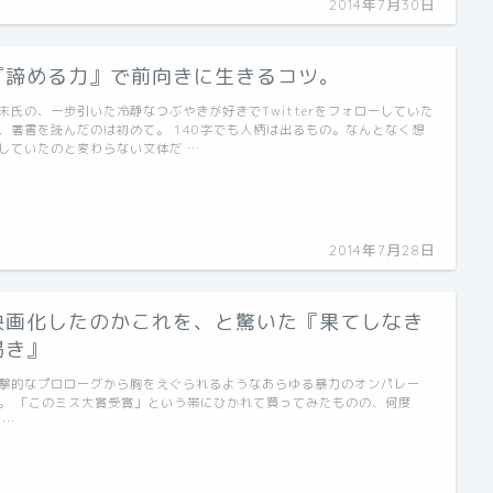
2014年7月30日
『諦める力』で前向きに生きるコツ。
末氏の、一歩引いた冷静なつぶやきが好きでTwitterをフォローしていた
、著書を読んだのは初めて。 140字でも人柄は出るもの。なんとなく想
していたのと変わらない文体だ …
2014年7月28日
映画化したのかこれを、と驚いた『果てしなき
渇き』
撃的なプロローグから胸をえぐられるようなあらゆる暴力のオンパレー
。 「このミス大賞受賞」という帯にひかれて買ってみたものの、何度
 …