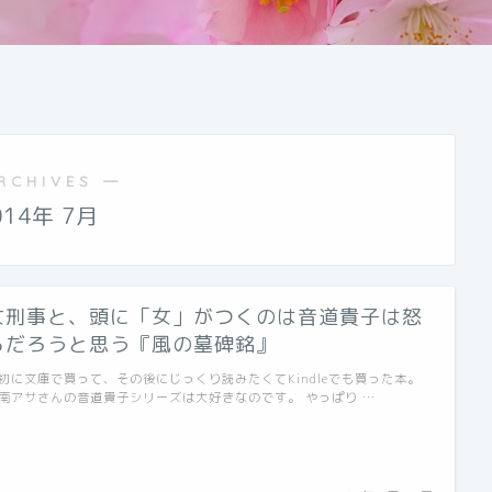
RCHIVES ―
014年 7月
女刑事と、頭に「女」がつくのは音道貴子は怒
るだろうと思う『風の墓碑銘』
初に文庫で買って、その後にじっくり読みたくてKindleでも買った本。
南アサさんの音道貴子シリーズは大好きなのです。 やっぱり …