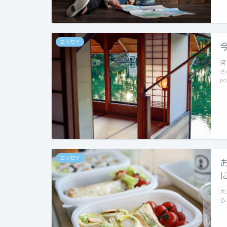
エッセイ
何
さ
po
エッセイ
大
ら