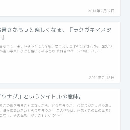
2014年7月12日
落書きがもっと楽しくなる、『ラクガキマスタ
ー』
書きって、楽しいなあ♪ そんな風に思ったことはありませんか。 歴史の
科書の写真にひげを描いてみるとか 教科書のページの端にパラ …
2014年7月8日
『ツナグ』というタイトルの意味。
然この世を去ることになったら、どうだろうか。 心残りがたっぷりあっ
、誰かに会いたいと思うだろうか。 この作品は、死者とこの世の生者と
つなぐ、その名も「ツナグ」という” …