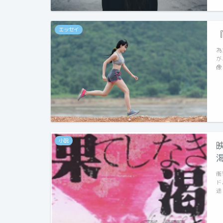
エッセイ
為
が
像
小説
衝
ド
途