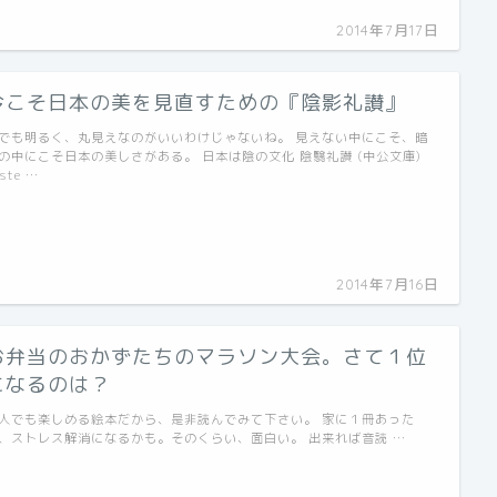
2014年7月17日
今こそ日本の美を見直すための『陰影礼讃』
でも明るく、丸見えなのがいいわけじゃないね。 見えない中にこそ、暗
の中にこそ日本の美しさがある。 日本は陰の文化 陰翳礼讃 (中公文庫)
ste …
2014年7月16日
お弁当のおかずたちのマラソン大会。さて１位
になるのは？
人でも楽しめる絵本だから、是非読んでみて下さい。 家に１冊あった
、ストレス解消になるかも。そのくらい、面白い。 出来れば音読 …