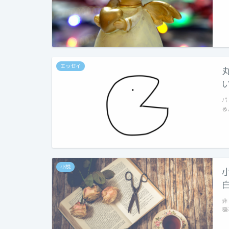
エッセイ
パ
る
小説
非
穏