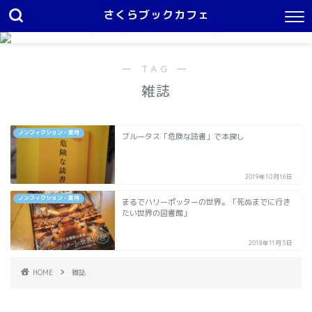
さくらブックカフェ
さくらブックカフェ
１日中本を読んでいたい
― TAG ―
雑誌
ノンフィクション・実用
ブルータス「危険な読書」で本探し
2019年10月16日
ノンフィクション・実用
まるでハリーポッターの世界。「死ぬまでに行き
たい世界の図書館」
2018年11月5日
HOME
雑誌