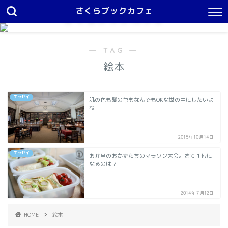
さくらブックカフェ
さくらブックカフェ
１日中本を読んでいたい
― TAG ―
絵本
エッセイ
肌の色も髪の色もなんでもOKな世の中にしたいよ
ね
2015年10月14日
エッセイ
お弁当のおかずたちのマラソン大会。さて１位に
なるのは？
2014年7月12日
HOME
絵本