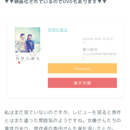
▼▼映画化されているのでDVDもあります▼▼
対岸の彼女
カエレ
posted with
バ
夏川結衣
(C)2006WOWOWIN
C.
Amazon
楽天市場
私はまだ見ていないのですが、レビューを見ると原作
とはまた違った雰囲気のようですね。女優さんたちの
演技が光り、原作者の角田さんも涙を流したとか。