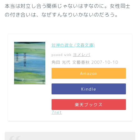
本当は対立し合う関係じゃないはずなのに。女性同士
の付き合いは、なぜすんなりいかないのだろう。
対岸の彼女 (文春文庫)
ヨメレバ
posted with
角田 光代 文藝春秋 2007-10-10
Amazon
Kindle
楽天ブックス
7net