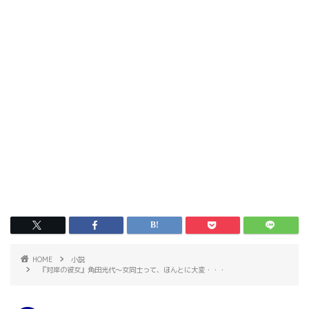
HOME
小説
『対岸の彼女』角田光代〜女同士って、ほんとに大変・・・